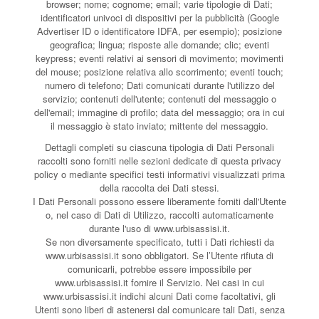
browser; nome; cognome; email; varie tipologie di Dati;
identificatori univoci di dispositivi per la pubblicità (Google
Advertiser ID o identificatore IDFA, per esempio); posizione
geografica; lingua; risposte alle domande; clic; eventi
keypress; eventi relativi ai sensori di movimento; movimenti
del mouse; posizione relativa allo scorrimento; eventi touch;
numero di telefono; Dati comunicati durante l'utilizzo del
servizio; contenuti dell'utente; contenuti del messaggio o
dell'email; immagine di profilo; data del messaggio; ora in cui
il messaggio è stato inviato; mittente del messaggio.
Dettagli completi su ciascuna tipologia di Dati Personali
raccolti sono forniti nelle sezioni dedicate di questa privacy
policy o mediante specifici testi informativi visualizzati prima
della raccolta dei Dati stessi.
I Dati Personali possono essere liberamente forniti dall'Utente
o, nel caso di Dati di Utilizzo, raccolti automaticamente
durante l'uso di www.urbisassisi.it.
Se non diversamente specificato, tutti i Dati richiesti da
www.urbisassisi.it sono obbligatori. Se l’Utente rifiuta di
comunicarli, potrebbe essere impossibile per
www.urbisassisi.it fornire il Servizio. Nei casi in cui
www.urbisassisi.it indichi alcuni Dati come facoltativi, gli
Utenti sono liberi di astenersi dal comunicare tali Dati, senza