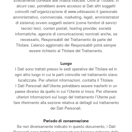
strettamente correlate alle finalità indicate. Oltre al Titolare, in
alcuni casi, potrebbero avere accesso ai Dati altri soggetti
coinvolti nell’organizzazione di www.urbisassisi.it (personale
amministrativo, commerciale, marketing, legali, amministratori
di sistema) ovvero soggetti esterni (come fornitori di servizi
tecnici terzi, corrieri postali, hosting provider, società
informatiche, agenzie di comunicazione) nominati anche, se
necessario, Responsabili del Trattamento da parte del
Titolare. L’elenco aggiornato dei Responsabili potrà sempre
essere richiesto al Titolare del Trattamento.
Luogo
I Dati sono trattati presso le sedi operative del Titolare ed in
ogni altro luogo in cui le parti coinvolte nel trattamento siano
localizzate. Per ulteriori informazioni, contatta il Titolare.
I Dati Personali dell’Utente potrebbero essere trasferiti in un
paese diverso da quello in cui l’Utente si trova. Per ottenere
ulteriori informazioni sul luogo del trattamento l’Utente può
fare riferimento alla sezione relativa ai dettagli sul trattamento
dei Dati Personali.
Periodo di conservazione
Se non diversamente indicato in questo documento, i Dati
Personali sono trattati e conservati per il tempo richiesto dalla